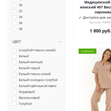
Медицинский
50
женский 407 Вискоза
52
сиренев
54
Доступно для зак
Артикул: КЖ40
56
58
1 800
руб
60
62
ЦВЕТ
64
(голубой+темно-синий)
НОВИНКА
66
Белый
Белый+мятный
Белый+серый
белый+темно-синий
Белый+холодно-голубой
Белый+цветные вставки
Бордовый
Васильковый
Голубой
Джинс