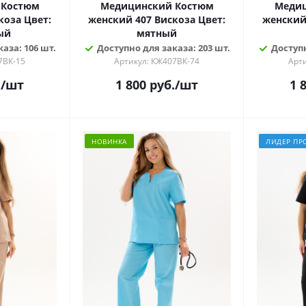
 Костюм
Медицинский Костюм
Медиц
 Цвет:
женский 407 Вискоза Цвет:
женский 4
ый
мятный
аза: 106 шт.
Доступно для заказа: 203 шт.
Доступн
7ВК-15
Артикул: КЖ407ВК-74
Арт
.
/шт
1 800
руб.
/шт
1 
НОВИНКА
ЛИДЕР ПР