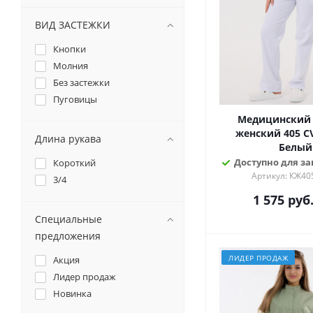
Сиреневый
Сливовый+темно-синий
ВИД ЗАСТЕЖКИ
Темно-серый
Кнопки
Темно-синий
Молния
Темно-
Без застежки
синий+лососевый+белый
фуксия+черный
Пуговицы
Холодный голубой
Медицинский
Чернильный
женский 405 CV
Длина рукава
Белый
Черный
Доступно для зак
Короткий
Артикул: КЖ40
3/4
1 575
руб
Специальные
предложения
ЛИДЕР ПРОДАЖ
Акция
Лидер продаж
Новинка