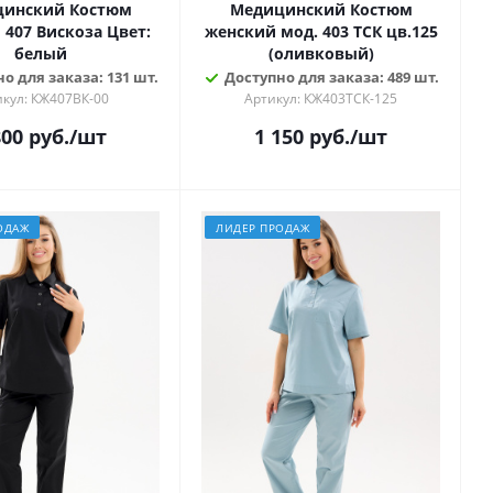
инский Костюм
Медицинский Костюм
07 Вискоза Цвет:
женский мод. 403 ТСК цв.125
белый
(оливковый)
о для заказа: 131 шт.
Доступно для заказа: 489 шт.
икул: КЖ407ВК-00
Артикул: КЖ403ТСК-125
800
руб.
/шт
1 150
руб.
/шт
ОДАЖ
ЛИДЕР ПРОДАЖ