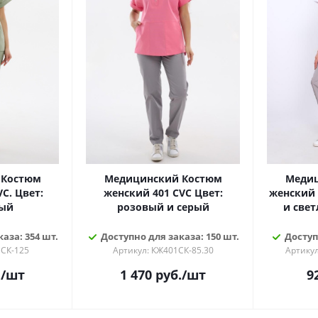
 Костюм
Медицинский Костюм
Медиц
C. Цвет:
женский 401 CVC Цвет:
женский 
ый
розовый и серый
и све
аза: 354 шт.
Доступно для заказа: 150 шт.
Доступ
1СК-125
Артикул: КЖ401СК-85.30
Артикул
.
/шт
1 470
руб.
/шт
9