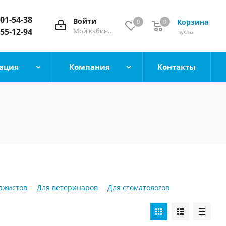
101-54-38
Войти
Корзина
0
0
 55-12-94
Мой кабинет
пуста
ация
Компания
Контакты
ажистов
Для ветеринаров
Для стоматологов