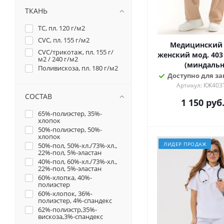
Зеленое яблоко
ТКАНЬ
Изумрудный
TC, пл. 120 г/м2
Комбинированный
CVC, пл. 155 г/м2
Медицинский
Коралловый
CVC/трикотаж, пл. 155 г/
женский мод. 403 
Красный
м2 / 240 г/м2
(миндаль
Поливискоза, пл. 180 г/м2
Красный+черный
Доступно для зак
Лайм
Артикул: КЖ403
Миндальный
СОСТАВ
1 150
руб
Мятный
65%-полиэстер, 35%-
Оливковый
хлопок
Розовый
50%-полиэстер, 50%-
хлопок
Розовый+серый
ЛИДЕР ПРОДАЖ
50%-пол, 50%-хл./73%-хл.,
22%-пол, 5%-эластан
Светло-бирюзовый
40%-пол, 60%-хл./73%-хл.,
Серо-голубой
22%-пол, 5%-эластан
Серый
60%-хлопка, 40%-
полиэстер
Серый+васильковый
60%-хлопок, 36%-
полиэстер, 4%-спандекс
Серый+светло-
бирюзовый+белый
62%-полиэстр,35%-
вискоза,3%-спандекс
Синий