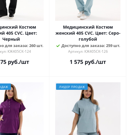
инский Костюм
Медицинский Костюм
й 405 CVC. Цвет:
женский 405 CVC. Цвет: Серо-
Черный
голубой
о для заказа: 260 шт.
Доступно для заказа: 259 шт.
кул: КЖ405СК-124
Артикул: КЖ405СК-126
575
руб.
/шт
1 575
руб.
/шт
ОДАЖ
ЛИДЕР ПРОДАЖ