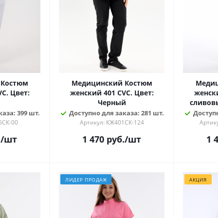
 Костюм
Медицинский Костюм
Медиц
C. Цвет:
женский 401 CVC. Цвет:
женски
Черный
сливов
аза: 399 шт.
Доступно для заказа: 281 шт.
Доступн
5СК-00
Артикул: КЖ401СК-124
Артик
.
/шт
1 470
руб.
/шт
1 
ЛИДЕР ПРОДАЖ
АКЦИЯ