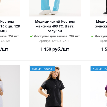
 Костюм
Медицинский Костюм
Медиц
ТСК цв. 128
женский 403 ТС. Цвет:
женски
ный)
голубой
аза: 252 шт.
Доступно для заказа: 287 шт.
Доступн
ТСК-128
Артикул: КЖ403ТСК-11
Арти
.
/шт
1 150
руб.
/шт
1 
ЛИДЕР ПРОДАЖ
ЛИДЕР ПР