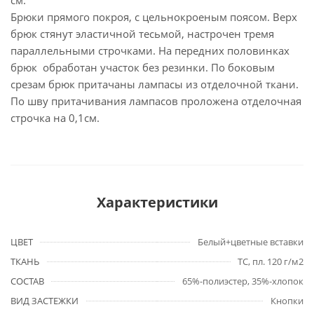
см.
Брюки прямого покроя, с цельнокроеным поясом. Верх
брюк стянут эластичной тесьмой, настрочен тремя
параллельными строчками. На передних половинках
брюк обработан участок без резинки. По боковым
срезам брюк притачаны лампасы из отделочной ткани.
По шву притачивания лампасов проложена отделочная
строчка на 0,1см.
Характеристики
ЦВЕТ
Белый+цветные вставки
ТКАНЬ
TC, пл. 120 г/м2
СОСТАВ
65%-полиэстер, 35%-хлопок
ВИД ЗАСТЕЖКИ
Кнопки