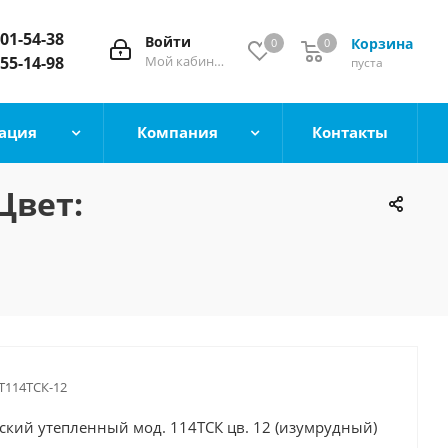
101-54-38
Войти
Корзина
0
0
 55-14-98
Мой кабинет
пуста
ация
Компания
Контакты
Цвет:
114ТСК-12
ский утепленный мод. 114ТСК цв. 12 (изумрудный)