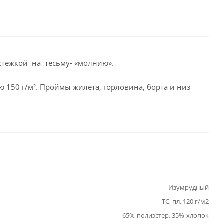
астежкой на тесьму- «молнию».
 150 г/м². Проймы жилета, горловина, борта и низ
Изумрудный
TC, пл. 120 г/м2
65%-полиэстер, 35%-хлопок