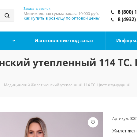
Заказать звонок
8 (800) 
Минимальная сумма заказа
10 000 руб.
Как купить в розницу по оптовой цене?
8 (4932)
а
Изготовление под заказ
Информ
кий утепленный 114 ТС. 
-
Медицинский Жилет женский утепленный 114 ТС. Цвет: изумрудный
Артикул:
ЖЖТ
Жилет жен