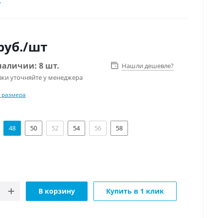
руб.
/шт
наличии: 8 шт.
Нашли дешевле?
вки уточняйте у менеджера
 размера
48
50
52
54
56
58
В корзину
Купить в 1 клик