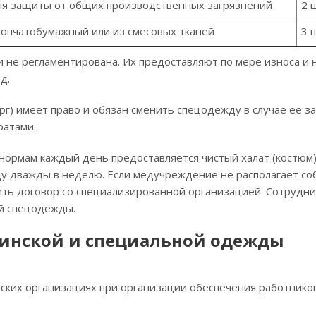
ля защиты от общих производственных загрязнений
2 
опчатобумажный или из смесовых тканей
3 
 не регламентирована. Их предоставляют по мере износа и 
д.
ург) имеет право и обязан сменить спецодежду в случае ее з
ратами.
ормам каждый день предоставляется чистый халат (костюм)
 дважды в неделю. Если медучреждение не располагает со
ть договор со специализированной организацией. Сотрудни
й спецодежды.
инской и специальной одежды
ских организациях при организации обеспечения работнико