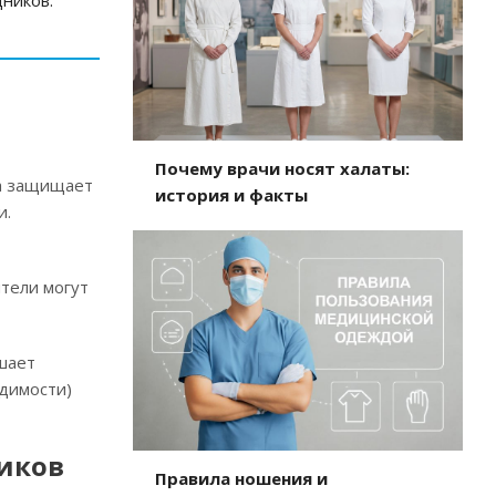
ников.
Почему врачи носят халаты:
на защищает
история и факты
и.
тели могут
шает
одимости)
иков
Правила ношения и