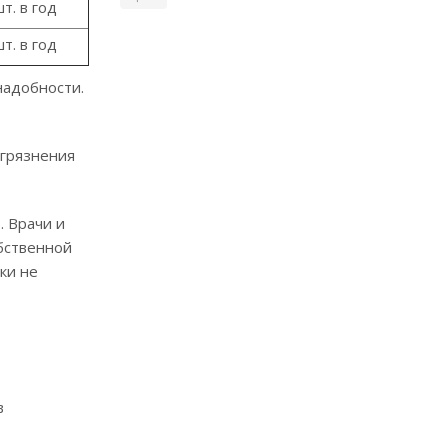
шт. в год
шт. в год
надобности.
агрязнения
. Врачи и
бственной
ки не
в