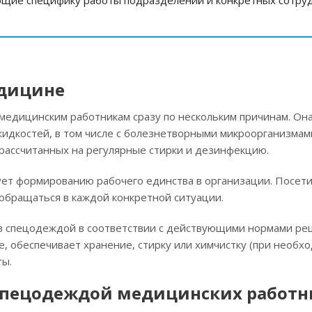
щие специфику работы подразделений и конкретных сотруд
едицине
 медицинским работникам сразу по нескольким причинам. О
идкостей, в том числе с болезнетворными микроорганизмам
 рассчитанных на регулярные стирки и дезинфекцию.
ет формированию рабочего единства в организации. Посети
 обращаться в каждой конкретной ситуации.
в спецодеждой в соответствии с действующими нормами ре
е, обеспечивает хранение, стирку или химчистку (при необх
ты.
спецодеждой медицинских работн