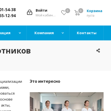
101-54-38
Войти
Корзина
0
0
 55-12-94
Мой кабинет
пуста
ация
Компания
Контакты
отников
Это интересно
пециализации
мами,
воваться
 основе
 акты,