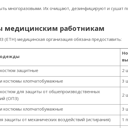
 быть многоразовыми. Их очищают, дезинфицируют и сушат п
ы медицинским работникам
З (ЕТН) медицинская организация обязана предоставить:
Н
цодежды
вы
и костюм защитные
2 
ли костюмы хлопчатобумажные
3 
и костюм для защиты от обшепроизводственных
2 
ий (ОПЗ)
ли костюмы хлопчатобумажные
3 
я защиты от механических воздействий (истирания)
1 