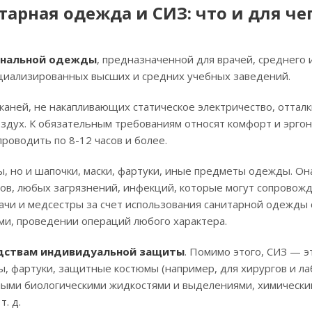
арная одежда и СИЗ: что и для че
ональной одежды
, предназначенной для врачей, среднего
ециализированных высших и средних учебных заведений.
 тканей, не накапливающих статическое электричество, отта
здух. К обязательным требованиям относят комфорт и эрго
оводить по 8-12 часов и более.
ы, но и шапочки, маски, фартуки, иные предметы одежды. Он
ов, любых загрязнений, инфекций, которые могут сопровож
рачи и медсестры за счет использования санитарной одежды
ми, проведении операций любого характера.
едствам индивидуальной защиты
. Помимо этого, СИЗ — э
ы, фартуки, защитные костюмы (например, для хирургов и ла
чными биологическими жидкостями и выделениями, химическ
. д.