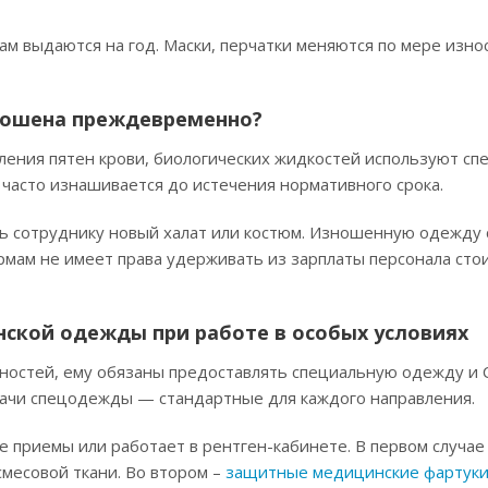
м выдаются на год. Маски, перчатки меняются по мере изно
ношена преждевременно?
ления пятен крови, биологических жидкостей используют с
часто изнашивается до истечения нормативного срока.
ь сотруднику новый халат или костюм. Изношенную одежду 
рмам не имеет права удерживать из зарплаты персонала сто
ской одежды при работе в особых условиях
ностей, ему обязаны предоставлять специальную одежду и С
ыдачи спецодежды — стандартные для каждого направления.
 приемы или работает в рентген-кабинете. В первом случае
смесовой ткани. Во втором –
защитные медицинские фартук