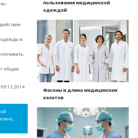
пользования медицинской
аны
одеждой
 действие
цодежды в
еспечивать
ет общие
09.12.2014
Фасоны и длина медицинских
халатов
ной
можно,