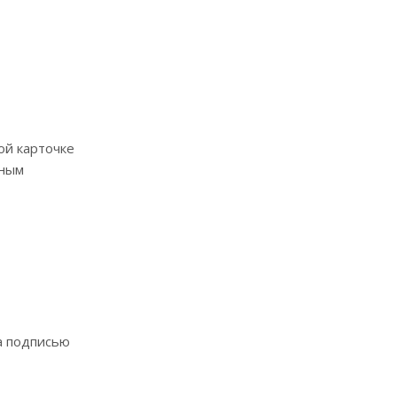
ой карточке
нным
а подписью