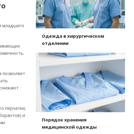
го
 и младшего
Одежда в хирургическом
отделении
лкивающих
номичность.
а позволяет
дать
 снижают
то перчатки,
борантов) и
Порядок хранения
ими
медицинской одежды