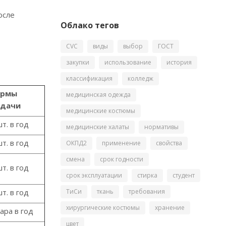
осле
Облако тегов
CVC
виды
выбор
ГОСТ
закупки
использование
история
классификация
колледж
ормы
медицинская одежда
дачи
медицинские костюмы
шт. в год
медицинские халаты
нормативы
шт. в год
ОКПД2
применение
свойства
смена
срок годности
шт. в год
срок эксплуатации
стирка
студент
ТиСи
ткань
требования
шт. в год
хирургические костюмы
хранение
пара в год
цвет