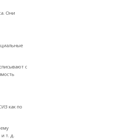
са. Они
пециальные
списывают с
имость
ИЗ как по
 ему
и
и т. д.